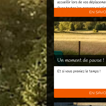
accueillir lors de vos déplaceme
Avec toutes les mesures qui s'i
EN SAVO
Un moment de pause !
Et si vous preniez le temps !
EN SAVO