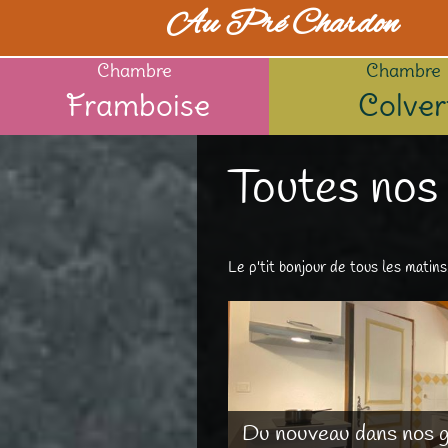
Au Pré Chardon
Chambre
Chambre
Framboise
Colver
Toutes nos 
Le p'tit bonjour de tous les matins.
Du nouveau dans nos gî