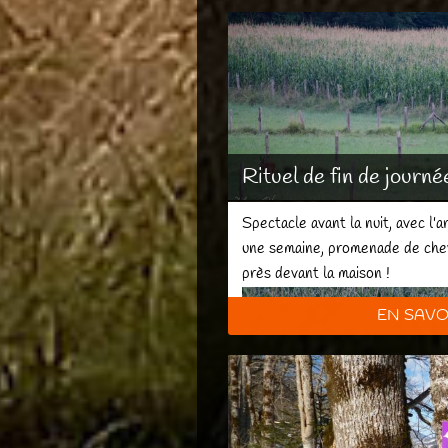
Rituel de fin de journé
Spectacle avant la nuit, avec l'a
une semaine, promenade de chev
près devant la maison !
EN SAVO