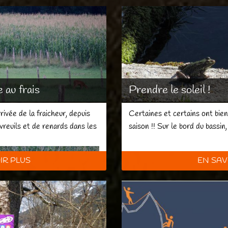
e au frais
Prendre le soleil !
rrivée de la fraicheur, depuis
Certaines et certains ont bien 
reuils et de renards dans les
saison !! Sur le bord du bassi
IR PLUS
EN SAV