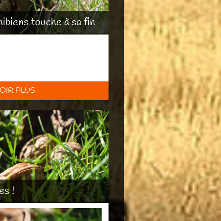
ibiens touche à sa fin
OIR PLUS
es !