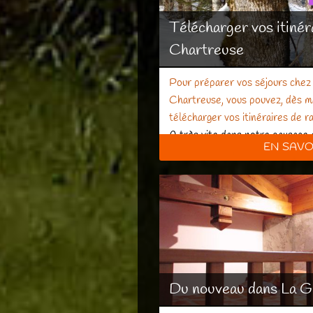
Télécharger vos itinér
Chartreuse
Pour préparer vos séjours chez
Chartreuse, vous pouvez, dès ma
télécharger
vos itinéraires de 
A très vite dans notre paysage 
EN SAVO
Du nouveau dans La Gi