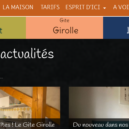
LA MAISON
TARIFS
ESPRIT D'ICI
A VOI
Gite
NOUS
A VOIR
t
Girolle
LA CONSTRUCTION
A FAIR
ILS PARLENT DE NOUS
A DÉG
actualités
COMME
..
tes ! Le Gite Girolle
Du nouveau dans nos 