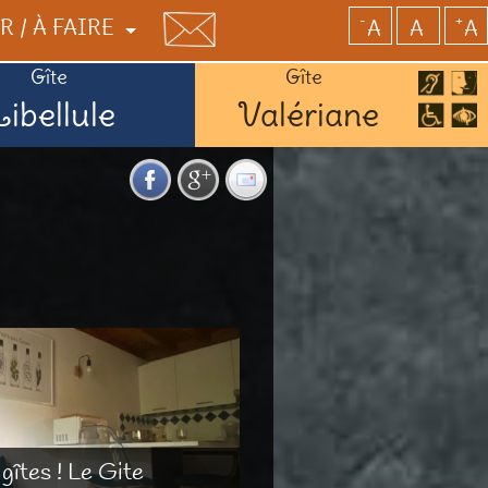
-
+
R / À FAIRE
A
A
A
Gîte
Gîte
Libellule
Valériane
E
USTER
RCES / SERVICES
gîtes ! Le Gite