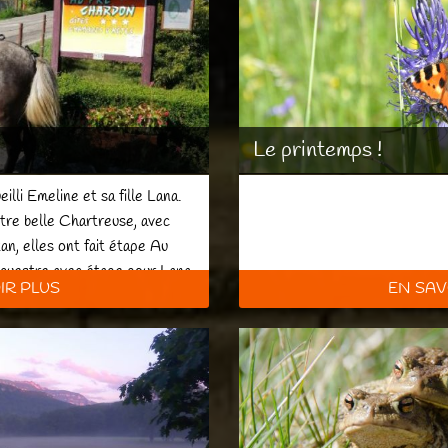
Le printemps !
li Emeline et sa fille Lana.
re belle Chartreuse, avec
an, elles ont fait étape Au
questre avec étape pour Lana
IR PLUS
EN SAV
our nous. Ce fût un vrai régal