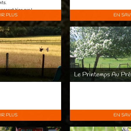
nts.
mposent bien sur !
IR PLUS
EN SAV
Le Printemps Au Pr
IR PLUS
EN SAV