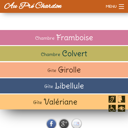
Au Pré Chardon
MENU
Accueil
La maison
Framboise
Chambre
Tarifs
Colvert
Chambre
Esprit d'ici
Girolle
Gite
A voir / à faire
Libellule
Gîte
Valériane
Gîte