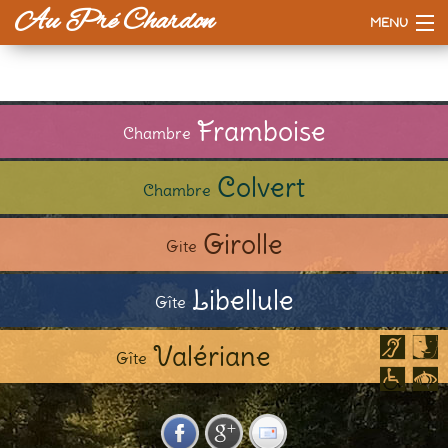
Au Pré Chardon
MENU
Accueil
La maison
Framboise
Chambre
Tarifs
Colvert
Chambre
Esprit d'ici
Girolle
Gite
A voir / à faire
Libellule
Gîte
Valériane
Gîte