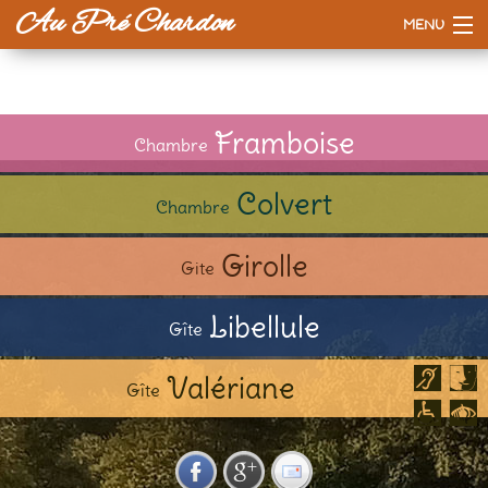
Au Pré Chardon
MENU
Accueil
La maison
Framboise
Chambre
Tarifs
Colvert
Chambre
Esprit d'ici
Girolle
Gite
A voir / à faire
Libellule
Gîte
Valériane
Gîte