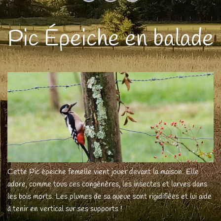
Pic Épeiche en balade
Cette Pic épeiche femelle vient jouer devant la maison. Elle
adore, comme tous ces congénères, les insectes et larves dans
les bois morts. Les plumes de sa queue sont rigidifiées et lui aide
à tenir en vertical sur ses supports !