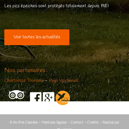
Les pics épeiches sont protégés totalement depuis 1981
Voir toutes les actualités
Nos partenaires
Chartreuse Tourisme
-
Pays Voironnais
© Au Pré Chardon -
Mentions légales
-
Contact
-
Crédits
- Réalisé par