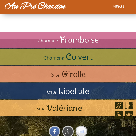
Au Pré Chardon
MENU
Accueil
La maison
Framboise
Chambre
Tarifs
Colvert
Chambre
Esprit d'ici
Girolle
Gite
A voir / à faire
Libellule
Gîte
Valériane
Gîte