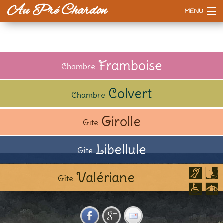
Au Pré Chardon
MENU
Accueil
La maison
Framboise
Chambre
Tarifs
Colvert
Chambre
Esprit d'ici
Girolle
Gite
A voir / à faire
Libellule
Gîte
Valériane
Gîte