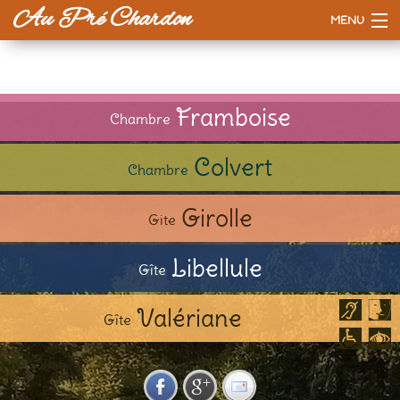
Au Pré Chardon
MENU
Accueil
La maison
Framboise
Chambre
Tarifs
Colvert
Chambre
Esprit d'ici
Girolle
Gite
A voir / à faire
Libellule
Gîte
Valériane
Gîte