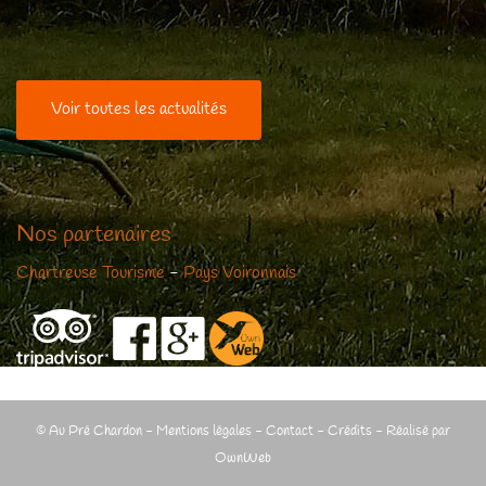
Voir toutes les actualités
Nos partenaires
Chartreuse Tourisme
-
Pays Voironnais
© Au Pré Chardon -
Mentions légales
-
Contact
-
Crédits
- Réalisé par
OwnWeb