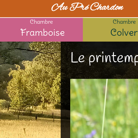
Au Pré Chardon
Chambre
Chambre
Framboise
Colver
Le printemp