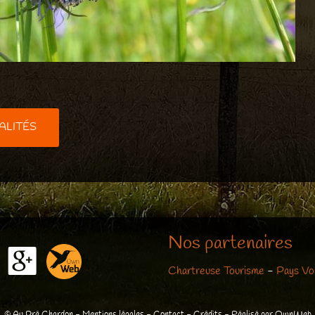
ALITÉS
Nos partenaires
Chartreuse Tourisme
-
Pays Vo
© Au Pré Chardon -
Mentions légales
-
Contact
-
Crédits
- Réalisé par
OwnWeb