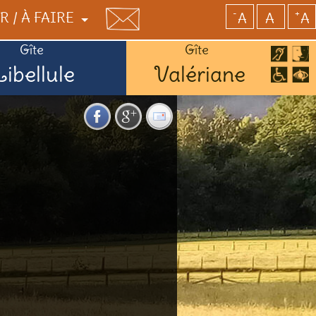
-
+
R / À FAIRE
A
A
A
Gîte
Gîte
Libellule
Valériane
E
USTER
RCES / SERVICES