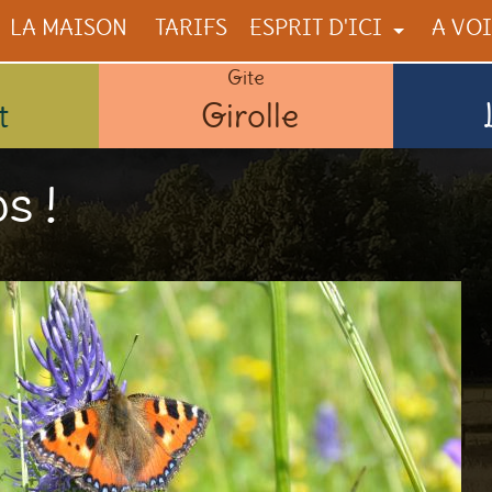
LA MAISON
TARIFS
ESPRIT D'ICI
A VOI
Gite
NOUS
A VOIR
t
Girolle
LA CONSTRUCTION
A FAIR
ILS PARLENT DE NOUS
A DÉG
s !
COMME