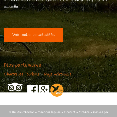
accueil en équi tourisme pour nous. Ce fût un vrai régal de les
accueillir.
Voir toutes les actualités
Nos partenaires
Chartreuse Tourisme
-
Pays Voironnais
© Au Pré Chardon -
Mentions légales
-
Contact
-
Crédits
- Réalisé par