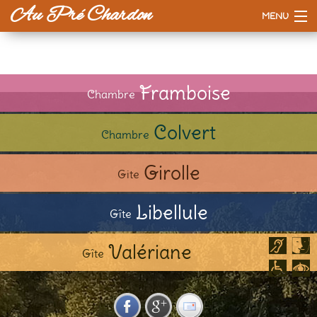
Au Pré Chardon
MENU
Accueil
La maison
Framboise
Chambre
Tarifs
Colvert
Chambre
Esprit d'ici
Girolle
Gite
A voir / à faire
Libellule
Gîte
Valériane
Gîte