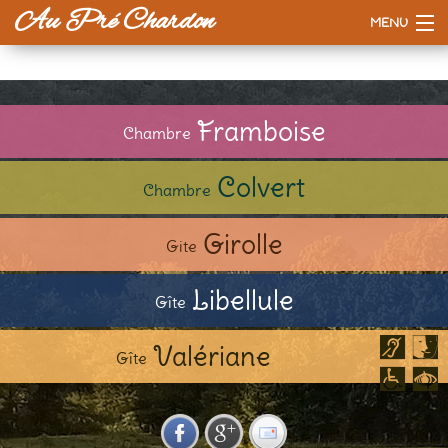
Au Pré Chardon
MENU
Accueil
La maison
Framboise
Chambre
Tarifs
Colvert
Chambre
Esprit d'ici
Girolle
Gite
A voir / à faire
Libellule
Gîte
Valériane
Gîte