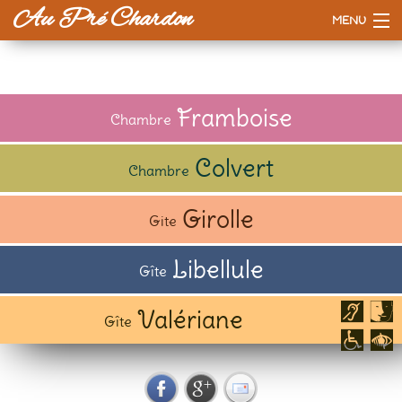
Au Pré Chardon
MENU
Accueil
La maison
Framboise
Chambre
Tarifs
Colvert
Chambre
Esprit d'ici
Girolle
Gite
A voir / à faire
Libellule
Gîte
Valériane
Gîte