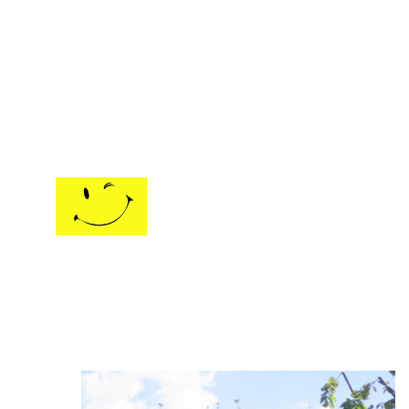
l'acompte et la signature du contrat de location,
le règlement du solde se fera à la remise des clefs, à
l'arrivée.
Vous êtes accueillis à partir de 17h00 .......
Pensez à vos
chaussons !
Peu avant votre séjour, il est
approprié de
nous contacter
pour
définir ensemble
votre
heure d'arrivée