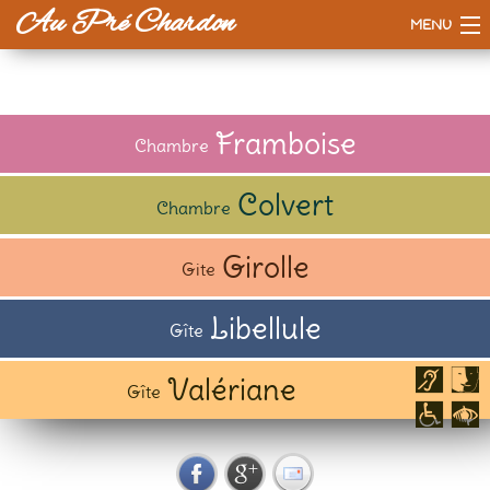
Au Pré Chardon
MENU
Accueil
La maison
Framboise
Chambre
Tarifs
Colvert
Chambre
Esprit d'ici
Girolle
Gite
A voir / à faire
Libellule
Gîte
Valériane
Gîte