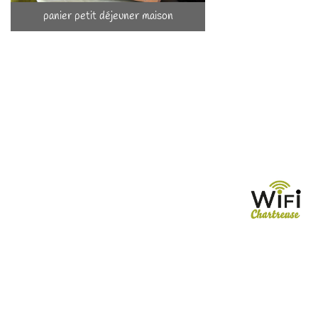
votre
panier petit déjeuner maison
chambre.
V
ous y
trouverez entre autre des produits locaux et maison: pain
complet et variante de confitures,
fruits de saison et le
plus souvent possible, d'ici...
Vous le dégusterez à
votre aise, au petit matin...
Pour le bien-être de tous, l'espace fumeur est à
l'extérieur.
La réservation est effective avec le versement de