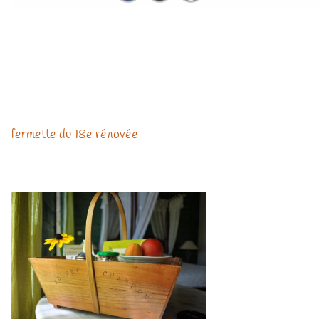
La maison
Bienvenue dans notre maison d'accueil familiale, une
fermette du 18e rénovée
avec coeur et passion !
En formule
chambres
d'hôtes,
un
panier garni petit
déjeuner
vous
attendra
dans