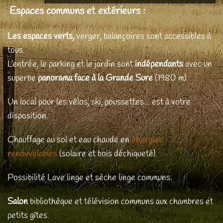
Espaces communs et extérieurs :
Les espaces verts,
verger, balançoires sont accessibles à
tous.
L’entrée, le parking et le jardin sont
indépendants
avec un
superbe
panorama face à la Grande Sure
(1980 m).
Un local pour les vélos, ski, poussettes... est à votre
disposition.
Chauffage au sol et eau chaude en
énergies
renouvelables
(solaire et bois déchiqueté).
Possibilité Lave linge et sèche linge communs.
Salon
bibliothèque et télévision communs aux chambres et
petits gîtes.