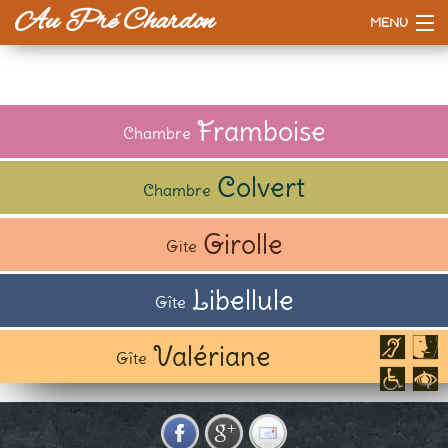
Au Pré Chardon
MENU
Accueil
La maison
Framboise
Chambre
Tarifs
Colvert
Chambre
Esprit d'ici
Girolle
Gite
A voir / à faire
Libellule
Gîte
Valériane
Gîte