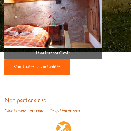
lit de l'espace Girolle
Voir toutes les actualités
Nos partenaires
Chartreuse Tourisme
-
Pays Voironnais