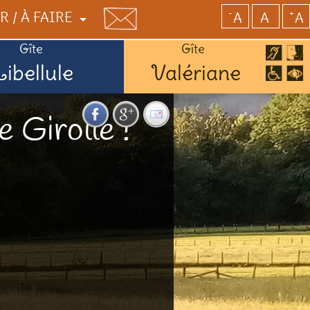
-
+
R / À FAIRE
A
A
A
Gîte
Gîte
Libellule
Valériane
E
USTER
 Girolle !
RCES / SERVICES