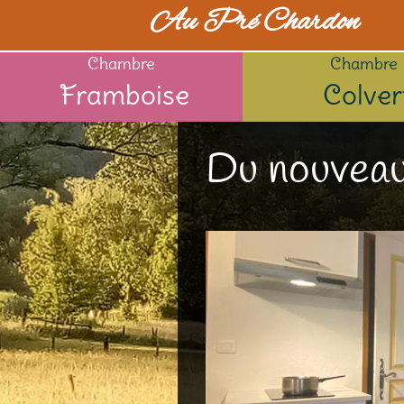
Au Pré Chardon
Chambre
Chambre
Framboise
Colver
Du nouveau 