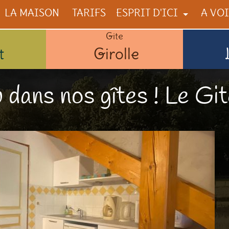
LA MAISON
TARIFS
ESPRIT D'ICI
A VOI
Gite
NOUS
A VOIR
t
Girolle
LA CONSTRUCTION
A FAIR
ILS PARLENT DE NOUS
A DÉG
dans nos gîtes ! Le Gite
COMME