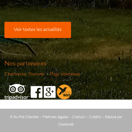
Voir toutes les actualités
Nos partenaires
Chartreuse Tourisme
-
Pays Voironnais
© Au Pré Chardon -
Mentions légales
-
Contact
-
Crédits
- Réalisé par
OwnWeb