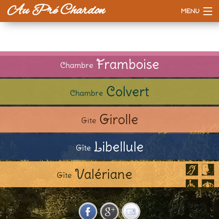
Au Pré Chardon
MENU
Accueil
La maison
Framboise
Chambre
Tarifs
Colvert
Chambre
Esprit d'ici
Girolle
Gite
A voir / à faire
Libellule
Gîte
Valériane
Gîte